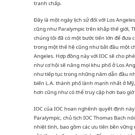
tranh chấp.
Đây là một ngày lịch sử đối với Los Angel
cũng như Paralympic trên khắp thế giới, Th
chúng tôi đã có một bước tiến lớn để đưa cá
trong một thế hệ cũng như bắt đầu một c
Angeles. Hợp đồng này với IOC sẽ cho ph
như cơ hội sẽ nâng mọi khu phố ở Los Ang
như tiếp tục trong những năm dẫn đầu như
biến L.A. thành phố lành mạnh nhất ở Mỹ,
hơn cũng như có thể truy cập hơn bao giờ
IOC của IOC hoan nghênh quyết định này 
Paralympic, chủ tịch IOC Thomas Bach nó
nhiệt tình, bao gồm các ưu tiên bền vững