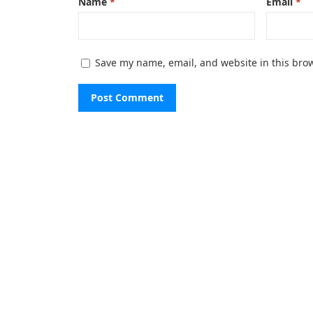
Name
*
Email
*
Save my name, email, and website in this brow