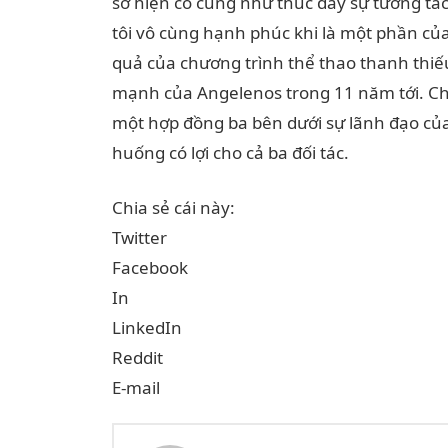
sở hiện có cũng như thúc đẩy sự tương tác
tôi vô cùng hạnh phúc khi là một phần củ
quả của chương trình thể thao thanh thi
mạnh của Angelenos trong 11 năm tới. Chún
một hợp đồng ba bên dưới sự lãnh đạo của 
huống có lợi cho cả ba đối tác.
Chia sẻ cái này:
Twitter
Facebook
In
LinkedIn
Reddit
E-mail