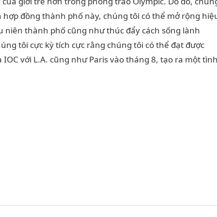
 của giới trẻ hơn trong phong trào Olympic. Do đó, chún
a hợp đồng thành phố này, chúng tôi có thể mở rộng hiệ
ếu niên thành phố cũng như thúc đẩy cách sống lành
g tôi cực kỳ tích cực rằng chúng tôi có thể đạt được
IOC với L.A. cũng như Paris vào tháng 8, tạo ra một tìn