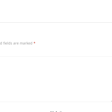
d fields are marked
*