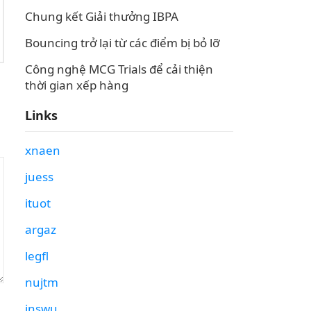
Chung kết Giải thưởng IBPA
Bouncing trở lại từ các điểm bị bỏ lỡ
Công nghệ MCG Trials để cải thiện
thời gian xếp hàng
Links
xnaen
juess
ituot
argaz
legfl
nujtm
inswu